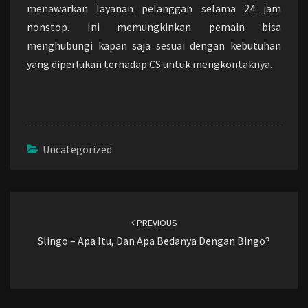
menawarkan layanan pelanggan selama 24 jam
nonstop. Ini memungkinkan pemain bisa
menghubungi kapan saja sesuai dengan kebutuhan
yang diperlukan terhadap CS untuk mengkontaknya.
Uncategorized
Post
navigation
PREVIOUS
Slingo – Apa Itu, Dan Apa Bedanya Dengan Bingo?