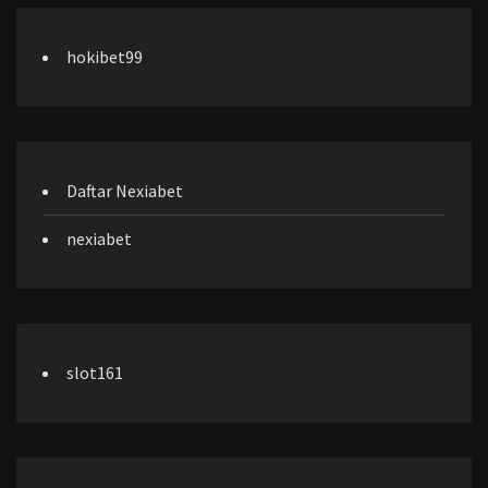
hokibet99
Daftar Nexiabet
nexiabet
slot161