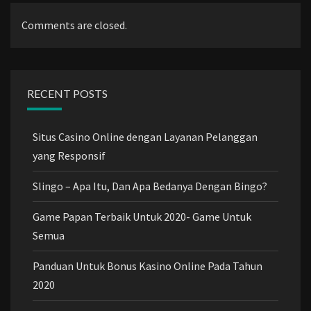
Comments are closed.
RECENT POSTS
Situs Casino Online dengan Layanan Pelanggan
yang Responsif
Slingo – Apa Itu, Dan Apa Bedanya Dengan Bingo?
Game Papan Terbaik Untuk 2020- Game Untuk
Semua
Panduan Untuk Bonus Kasino Online Pada Tahun
2020