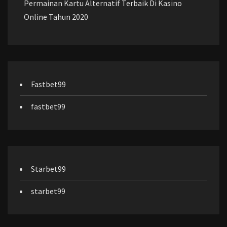
Permainan Kartu Alternatif Terbaik Di Kasino
Online Tahun 2020
Fastbet99
fastbet99
Starbet99
starbet99